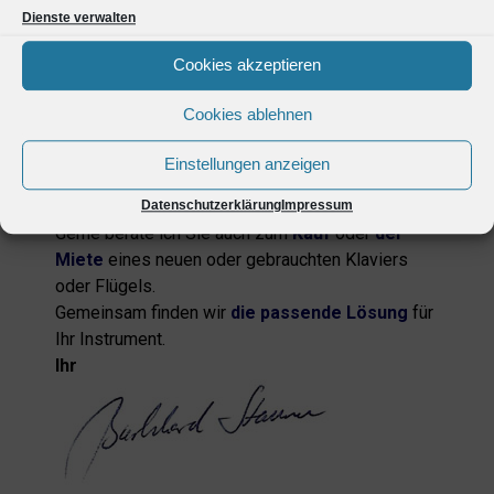
geben zu dürfen.
Dienste verwalten
Seit 1990 selbstständig mit eigener Werkstatt,
Cookies akzeptieren
kann ich Ihnen einen Rundum-Service für Ihr
Instrument anbieten. Vom
Verkauf
,
Cookies ablehnen
der
Stimmung
und Intonation, über
Überholung
und Reparatur
von Mechanik und Klaviatur bis
Einstellungen anzeigen
zur
Aufarbeitung oder Neulackierung
der
Oberfläche.
Datenschutzerklärung
Impressum
Gerne berate ich Sie auch zum
Kauf
oder
der
Miete
eines neuen oder gebrauchten Klaviers
oder Flügels.
Gemeinsam finden wir
die passende Lösung
für
Ihr Instrument.
Ihr