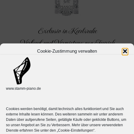
Exclusiv in Karlsruhe
Verkauf und Vermietung von Feurich
Cookie-Zustimmung verwalten
Instrumenten.
Herzlich Willkommen auf
www.stamm-piano.de
der Webseite von Burkhard
Stamm in Karlsruhe!
Cookies werden benötigt, damit technisch alles funktioniert und Sie auch
externe Inhalte lesen können. Des weiteren sammeln wir unter anderem
Daten über aufgerufene Seiten, getätigte Käufe oder geklickte Buttons, um
Ich freue mich, Ihnen einen Einblick in meine
so unser Angebot an Sie zu Verbessern. Mehr über unsere verwendeten
vielfältige tägliche Arbeit als Klavierbaumeister
Dienste erfahren Sie unter den „Cookie-Einstellungen“.